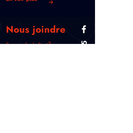
Nous joindre
ISO 9001 : 2015
Succursale de Sept-Îles
Steve Maltais, a.-g.
Geneviève Michaud, a.-g.
Cynthia Lévesque-Blanchette, a.-g.
Guy Lavoie, technicien
619, avenue Brochu
Sept-Îles (Québec) G4R 2X7
Tél. :
418.968.8231
Téléc. :
418.962.3821
receptiongc@groupecadoret.com